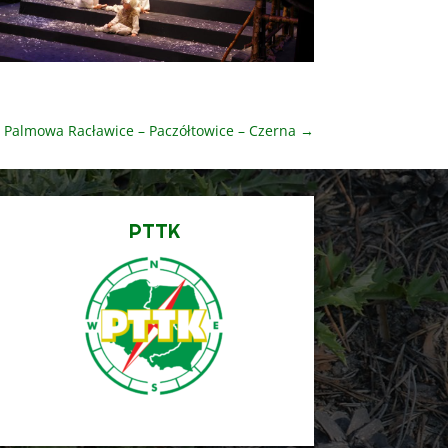
 Palmowa Racławice – Paczółtowice – Czerna
→
PTTK