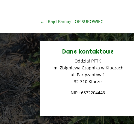
←
I Rajd Pamięci OP SUROWIEC
Dane kontaktowe
Oddział PTTK
im. Zbigniewa Czapnika w Kluczach
ul. Partyzantów 1
32-310 Klucze
NIP : 6372204446