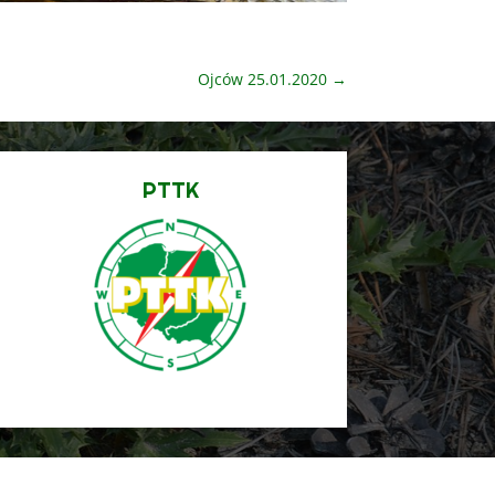
Ojców 25.01.2020
→
PTTK