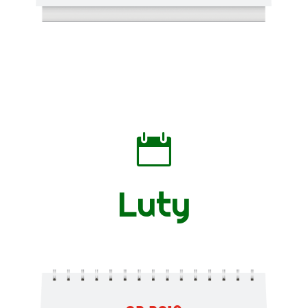

Luty