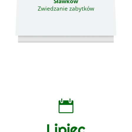
Sławków
Zwiedzanie zabytków

Lipiec