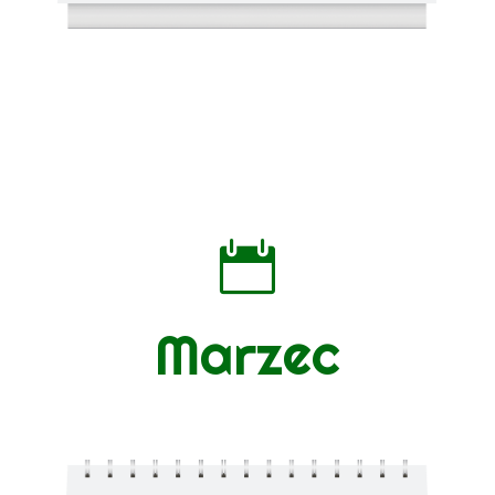

Marzec