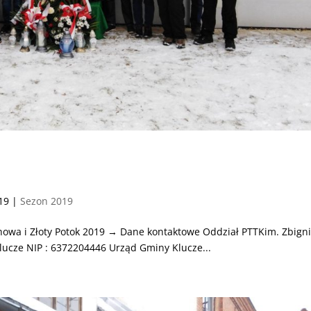
019
|
Sezon 2019
howa i Złoty Potok 2019 → Dane kontaktowe Oddział PTTKim. Zbign
lucze NIP : 6372204446 Urząd Gminy Klucze...