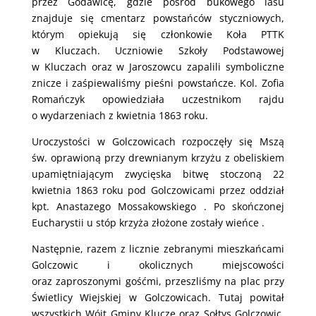
przez Godawicę, gdzie pośród bukowego lasu
znajduje się cmentarz powstańców styczniowych,
którym opiekują się członkowie Koła PTTK
w Kluczach. Uczniowie Szkoły Podstawowej
w Kluczach oraz w Jaroszowcu zapalili symboliczne
znicze i zaśpiewaliśmy pieśni powstańcze. Kol. Zofia
Romańczyk opowiedziała uczestnikom rajdu
o wydarzeniach z kwietnia 1863 roku.
Uroczystości w Golczowicach rozpoczęły się Mszą
św. oprawioną przy drewnianym krzyżu z obeliskiem
upamiętniającym zwycięska bitwę stoczoną 22
kwietnia 1863 roku pod Golczowicami przez oddział
kpt. Anastazego Mossakowskiego . Po skończonej
Eucharystii u stóp krzyża złożone zostały wieńce .
Następnie, razem z licznie zebranymi mieszkańcami
Golczowic i okolicznych miejscowości
oraz zaproszonymi gośćmi, przeszliśmy na plac przy
Świetlicy Wiejskiej w Golczowicach. Tutaj powitał
wszystkich Wójt Gminy Klucze oraz Sołtys Golczowic,